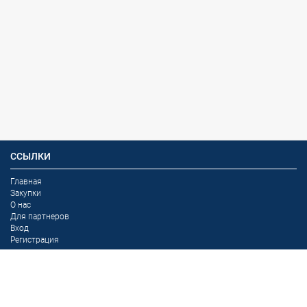
ССЫЛКИ
Главная
Закупки
О нас
Для партнеров
Вход
Регистрация
КОНТАКТЫ
Республика Казахстан,
г. Алматы,
пр. Райымбека 160 А