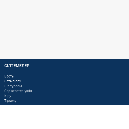
СІЛТЕМЕЛЕР
Басты
Сатып алу
Біз туралы
Серіктестер үшін
Кіру
Тіркелу
БАЙЛАНЫСТАР
Қазақстан Республикасы,
Алматы қ.,
Райымбек даңғ. 160 А