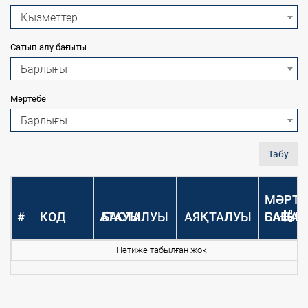
Қызметтер
Сатып алу бағыты
Барлығы
Мәртебе
Барлығы
Табу
МӘРТЕ
#
КОД
АТАУЫ
БАСТАЛУЫ
АЯҚТАЛУЫ
САНАТ
БАҒЫТ
Нәтиже табылған жок.