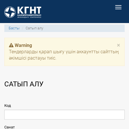
Togg
navig
Басты
Сатып алу
×
Warning
Тендерларды қарап шығу үшін аккаунтты сайттың
әкімшісі растауы тиіс.
САТЫП АЛУ
Код
Санат